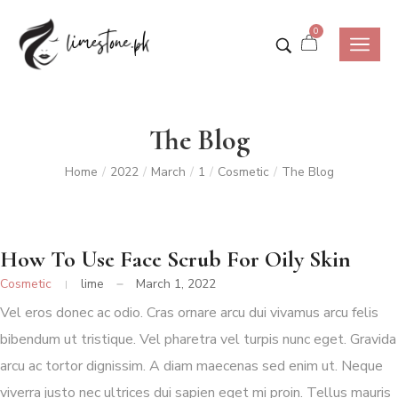
0
The Blog
Home
2022
March
1
Cosmetic
The Blog
/
/
/
/
/
How To Use Face Scrub For Oily Skin
Cosmetic
lime
March 1, 2022
Vel eros donec ac odio. Cras ornare arcu dui vivamus arcu felis
bibendum ut tristique. Vel pharetra vel turpis nunc eget. Gravida
arcu ac tortor dignissim. A diam maecenas sed enim ut. Neque
viverra justo nec ultrices dui sapien eget mi proin. Tellus mauris