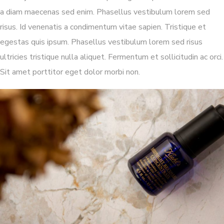
a diam maecenas sed enim. Phasellus vestibulum lorem sed
risus. Id venenatis a condimentum vitae sapien. Tristique et
egestas quis ipsum. Phasellus vestibulum lorem sed risus
ultricies tristique nulla aliquet. Fermentum et sollicitudin ac orci.
Sit amet porttitor eget dolor morbi non.